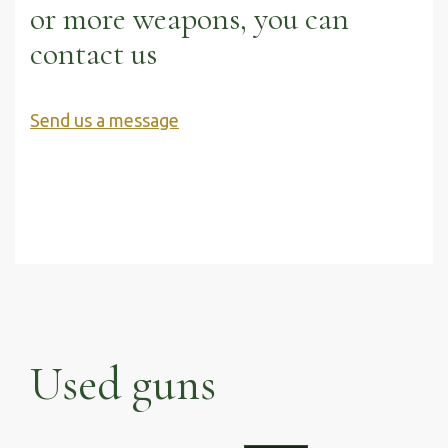
or more weapons, you can
contact us
Send us a message
Used guns