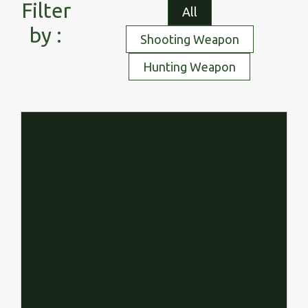
Filter
All
by :
Shooting Weapon
Hunting Weapon